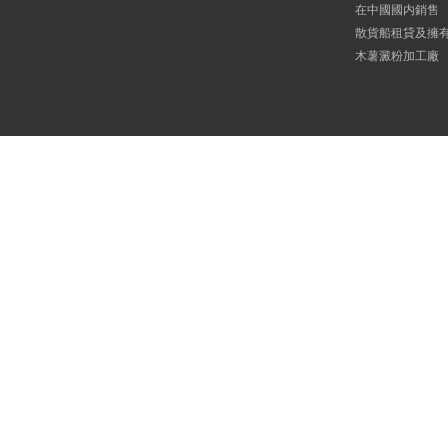
在中國國内銷售
散貨船租貸及擁
木薯澱粉加工廠