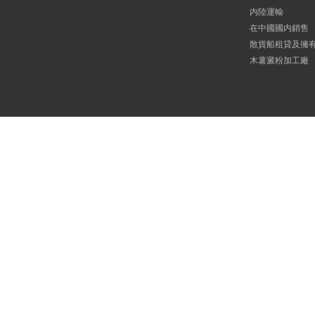
内陸運輸
在中國國内銷售
散貨船租貸及擁
木薯澱粉加工廠