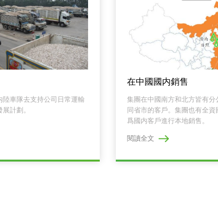
在中國國内銷售
内陸車隊去支持公司日常運輸
集團在中國南方和北方皆有分
發展計劃。
同省市的客戶。集團也有全資
爲國内客戶進行本地銷售。
閱讀全文