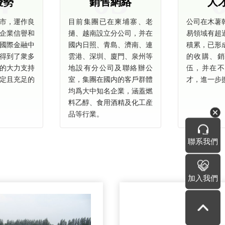
4
05
優勢
銷售網絡
人
上市，運作良
目前集團已在柬埔寨、老
公司在木薯
企業信譽和
撾、越南設立分公司，并在
易領域有超
國際金融中
國内日照、青島、濟南、連
積累，已形
得到了衆多
雲港、深圳、廈門、泉州等
的收購、銷
的大力支持
地設有分公司及聯絡辦公
伍，并在不
定且充足的
室，集團在國内的客戶群體
才，進一步
均爲大中知名企業，涵蓋燃
料乙醇、食用酒精及化工産
品等行業。
聯系我們
加入我們