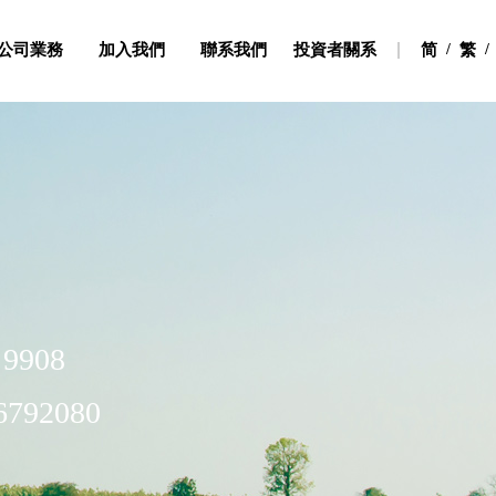
公司業務
加入我們
聯系我們
投資者關系
简
/
繁
/
租貸及擁有運營、澱粉加工廠