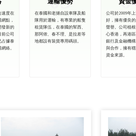
03
0
絡
運輸優勢
資金
的速度在
在泰國和老撾自設車隊及船
公司於2009年
購網點，
隊用於運輸，有專業的船隻
好，擁有優良的
開發新的
租賃隊伍，在泰國的幫西、
聲譽。公司植根
目前公司
那阿侬、春不理、是拉差等
心香港，再港區
已占據泰
地都設有裝貨專用碼頭。
銀行及金融機構
購網絡。
與合作，擁有穩
資金來源。