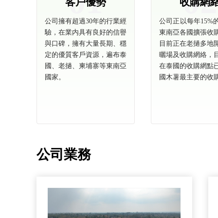
01
02
客戶優勢
收購網
公司擁有超過30年的行業經
公司正以每年15%
驗，在業内具有良好的信譽
東南亞各國擴張收
與口碑，擁有大量長期、穩
目前正在老撾多地
定的優質客戶資源，遍布泰
曬場及收購網絡，
國、老撾、柬埔寨等東南亞
在泰國的收購網點
國家。
國木薯最主要的收
公司業務