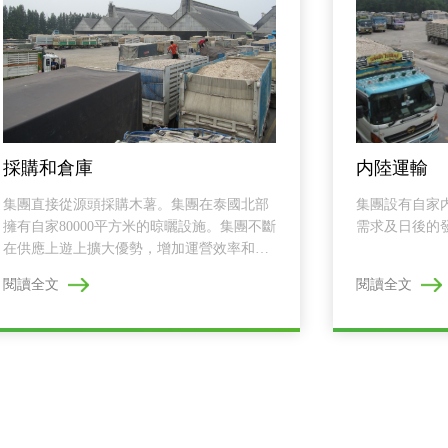
採購和倉庫
内陸運輸
集團直接從源頭採購木薯。集團在泰國北部
集團設有自家
擁有自家80000平方米的晾曬設施。集團不斷
需求及日後的
在供應上遊上擴大優勢，增加運營效率和盈
利率。集團...
閱讀全文
閱讀全文