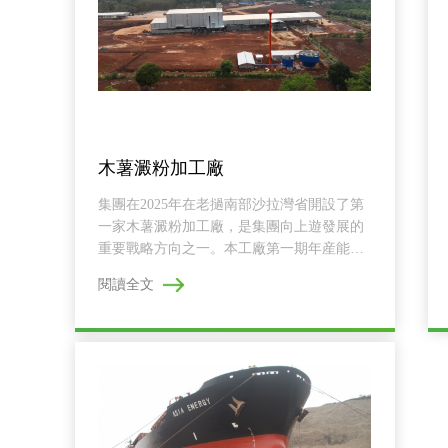
木薯澱粉加工廠
集團在2025年在老撾南部沙拉灣省開設了第
一家木薯澱粉加工廠，是集團向上遊發展的
重要戰略方向之一。本工廠第一期年産能爲5
0000噸...
閱讀全文