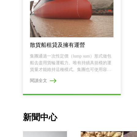
散貨船租貸及擁有運營
集團通過一次性定價（lump sum）形式做包
船去盡用貨輪運載力。唯有持續具規模的運
貨量才能維持這種模式。集團也可使用容量5
000...
閱讀全文
新聞中心