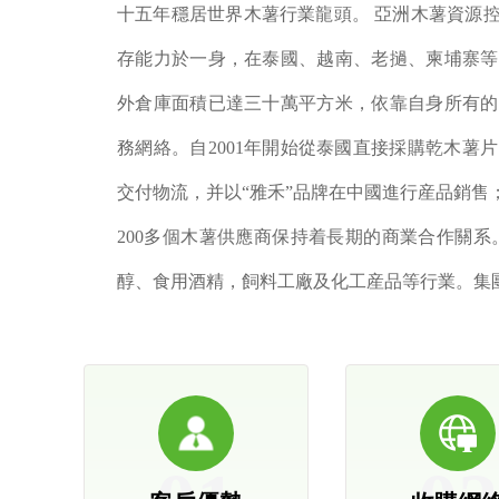
十五年穩居世界木薯行業龍頭。 亞洲木薯資源
存能力於一身，在泰國、越南、老撾、柬埔寨等
外倉庫面積已達三十萬平方米，依靠自身所有的
務網絡。自2001年開始從泰國直接採購乾木
交付物流，并以“雅禾”品牌在中國進行産品銷
200多個木薯供應商保持着長期的商業合作關
醇、食用酒精，飼料工廠及化工産品等行業。集團